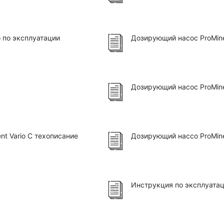
 по эксплуатации
Дозирующий насоc ProMine
Дозирующий насос ProMine
t Vario C техописание
Дозирующий нассо ProMine
Инструкция по эксплуатац