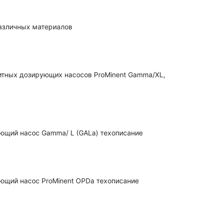
азличных материалов
итных дозирующих насосов ProMinent Gamma/XL,
ющий насос Gamma/ L (GALa) техописание
ющий насос ProMinent OPDa техописание