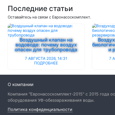
Последние статьи
Оставайтесь на связи с Евронасоскомплект.
Воздушный клапан на
Воздух
водоводе: почему воздух
биологич
опасен для трубопровода
и 
7 АВГУСТА 2026, 14:31
7 
ПОДРОБНЕЕ
О компании
Компания "Евронасоскомплект-2015" с 2015 года 
оборудования УФ-обеззараживания воды.
Политика конфеденциальности