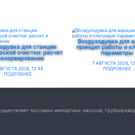
Воздуходувка для а
одувка для станции
принцип работы и к
еской очистки: расчет
параметры
резервирование
7 АВГУСТА 2026, 12
АВГУСТА 2026, 12:48
ПОДРОБНЕЕ
ПОДРОБНЕЕ
осуществляет поставки импортных насосов, трубопрово