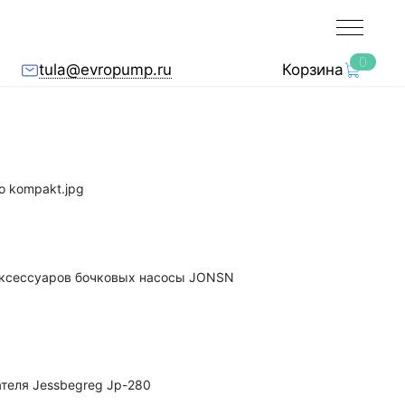
0
tula@evropump.ru
Корзина
 kompakt.jpg
аксессуаров бочковых насосы JONSN
теля Jessbegreg Jp-280