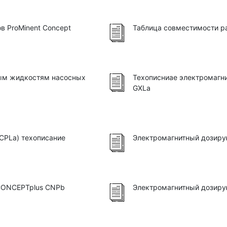
в ProMinent Concept
Таблица совместимости р
ным жидкостям насосных
Техописниае электромагн
GXLa
CPLa) техописание
Электромагнитный дозиру
 CONCEPTplus CNPb
Электромагнитный дозиру