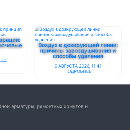
эрации:
Воздух в дозирующей линии:
лючевые
причины завоздушивания и
способы удаления
:44
6 АВГУСТА 2026, 11:41
ПОДРОБНЕЕ
дной арматуры, ремонтных хомутов и