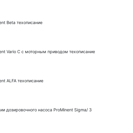
nt Beta техописание
nt Vario C c моторным приводом техописание
nt ALFA техописание
ии дозировочного насоса ProMinent Sigma/ 3