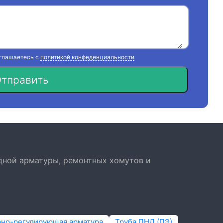
оглашаетесь с
политикой конфеденциальности
тправить
дной арматуры, ремонтных хомутов и
рно-регулирующая арматура
Труба ПНД (ПЭ)