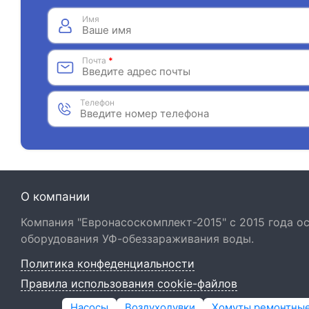
Имя
Почта
*
Телефон
О компании
Компания "Евронасоскомплект-2015" с 2015 года 
оборудования УФ-обеззараживания воды.
Политика конфеденциальности
Правила использования cookie-файлов
Насосы
Воздуходувки
Хомуты ремонтны