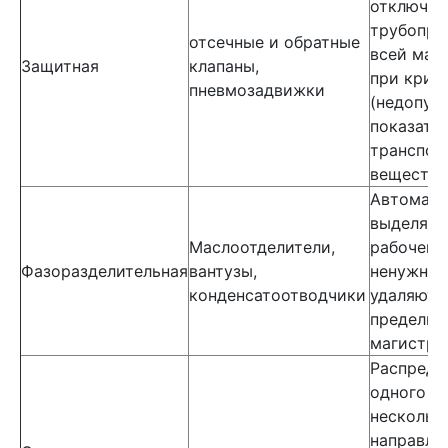
отключен
трубопро
отсечные и обратные
всей маг
Защитная
клапаны,
при крит
пневмозадвижки
(недопус
показате
транспор
вещества
Автомати
выделяют
Маслоотделители,
рабочего
Фазоразделительная
вантузы,
ненужную
конденсатоотводчики
удаляют е
пределы
магистра
Распреде
одного п
нескольк
направле