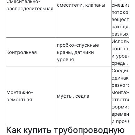
Смесительно-
смесители, клапаны
смешива
распределительная
потоков 
вещества
находящи
разных с
Использу
пробко-спускные
контроля
Контрольная
краны, датчики
и уровня
уровня
среды.
Соединен
одинаков
разного 
Монтажно-
монтаж
муфты, седла
ремонтная
ответвле
формиро
временны
и прочее.
Как купить трубопроводную