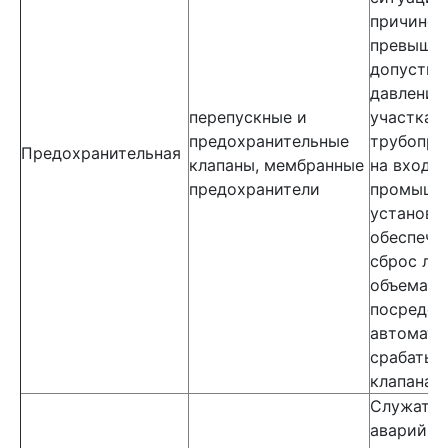
причине
превыше
допустим
давления
перепускные и
участках
предохранительные
трубопро
Предохранительная
клапаны, мембранные
на входах
предохранители
промышл
установк
обеспечи
сброс ли
объема и
посредст
автомати
срабатыв
клапана.
Служат д
аварийно