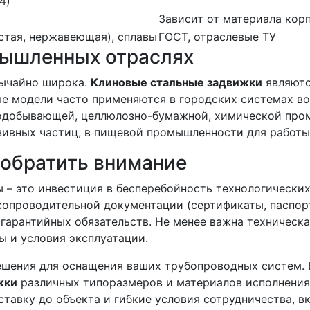
4)
Зависит от материала кор
истая, нержавеющая), сплавы
ГОСТ, отраслевые ТУ
мышленных отраслях
вычайно широка.
Клиновые стальные задвижки
являютс
е модели часто применяются в городских системах во
одобывающей, целлюлозно-бумажной, химической пром
ивных частиц, в пищевой промышленности для работы
о обратить внимание
– это инвестиция в бесперебойность технологически
сопроводительной документации (сертификаты, паспорт
гарантийных обязательств. Не менее важна техническа
 и условия эксплуатации.
ешения для оснащения ваших трубопроводных систем.
жки
различных типоразмеров и материалов исполнения
тавку до объекта и гибкие условия сотрудничества, в