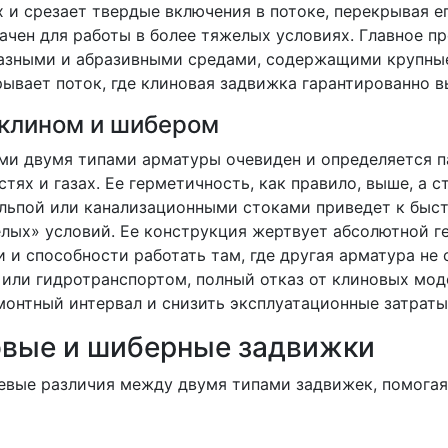
и срезает твердые включения в потоке, перекрывая ег
начен для работы в более тяжелых условиях. Главное 
разными и абразивными средами, содержащими крупны
ывает поток, где клиновая задвижка гарантированно в
 клином и шибером
ми двумя типами арматуры очевиден и определяется 
тях и газах. Ее герметичность, как правило, выше, а 
ульпой или канализационными стоками приведет к быс
лых» условий. Ее конструкция жертвует абсолютной г
 и способности работать там, где другая арматура не 
 или гидротранспортом, полный отказ от клиновых мо
онтный интервал и снизить эксплуатационные затраты
овые и шиберные задвижки
вые различия между двумя типами задвижек, помогая