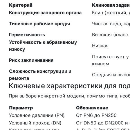
Критерий
Клиновая задв
Конструкция запорного органа
Клин (жесткий, 
Типичные рабочие среды
Чистая вода, пар
Герметичность
Высокая (класс
Устойчивость к абразивному
Низкая
износу
Присутствует у
Риск заклинивания
клином
Сложность конструкции и
Средняя и высо
ремонта
Ключевые характеристики для по
При выборе конкретной модели, помимо типа, нео
Параметр
Обозначение
Условное давление (PN)
От PN6 до PN250
Условный проход (DN)
От DN50 до DN2000 и 