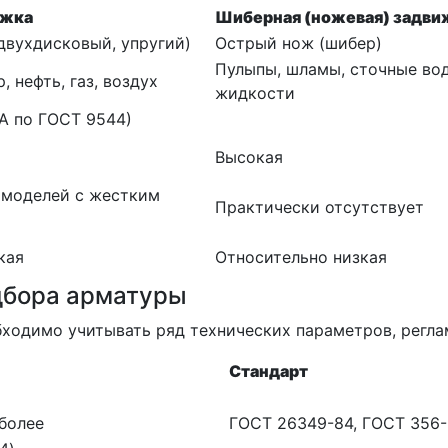
ижка
Шиберная (ножевая) задви
двухдисковый, упругий)
Острый нож (шибер)
Пулыпы, шламы, сточные во
, нефть, газ, воздух
жидкости
 А по ГОСТ 9544)
Высокая
 моделей с жестким
Практически отсутствует
кая
Относительно низкая
дбора арматуры
бходимо учитывать ряд технических параметров, регл
Стандарт
более
ГОСТ 26349-84, ГОСТ 356