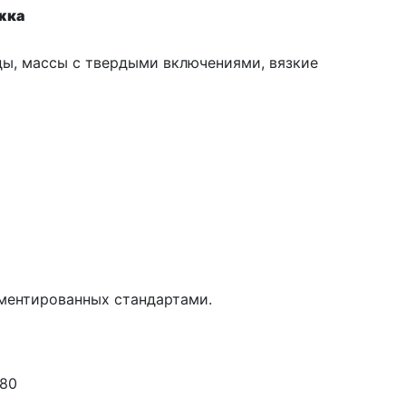
жка
ды, массы с твердыми включениями, вязкие
аментированных стандартами.
-80