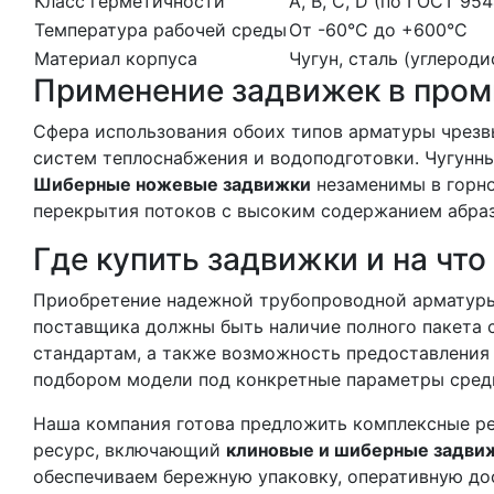
Класс герметичности
А, В, С, D (по ГОСТ 954
Температура рабочей среды
От -60°C до +600°C
Материал корпуса
Чугун, сталь (углерод
Применение задвижек в про
Сфера использования обоих типов арматуры чрез
систем теплоснабжения и водоподготовки. Чугунны
Шиберные ножевые задвижки
незаменимы в горн
перекрытия потоков с высоким содержанием абраз
Где купить задвижки и на чт
Приобретение надежной трубопроводной арматуры 
поставщика должны быть наличие полного пакета 
стандартам, а также возможность предоставления 
подбором модели под конкретные параметры среды
Наша компания готова предложить комплексные р
ресурс, включающий
клиновые и шиберные задви
обеспечиваем бережную упаковку, оперативную дос