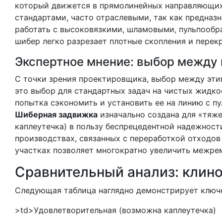
который движется в прямолинейных направляющих 
стандартами, часто отраслевыми, так как предназ
работать с высоковязкими, шламовыми, пульпооб
шибер легко разрезает плотные скопления и перекр
Экспертное мнение: выбор между
С точки зрения проектировщика, выбор между эти
это выбор для стандартных задач на чистых жидкос
попытка сэкономить и установить ее на линию с п
Шиберная задвижка
изначально создана для «тяже
каплеутечка) в пользу беспрецедентной надежности
производствах, связанных с переработкой отходов
участках позволяет многократно увеличить межрем
Сравнительный анализ: клин
Следующая таблица наглядно демонстрирует ключе
>td>Удовлетворительная (возможна каплеутечка)