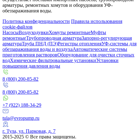
арматуры, ремонтных хомутов и оборудования УФ-
обеззараживания воды.
Политика конфеденциальности
Правила использования
cookie-файлов
Насосы
Воздуходувки
Хомуты ремонтные
Муфты
ремонтные
Трубопроводная арматура
Запорно-регулирующая
арматура
Труба ПНД (ПЭ)
Регистры отопления
УФ-системы для
обеззараживания воды и воздуха
Автоматические системы
приготовления растворов
Оборудование для очистки сточных
вод
Химические фильтровальные установки
Установки
повышения давления воды
8 (800) 200-85-82
8 (800) 200-85-82
+7 (922) 188-34-29
tula@evropump.ru
г. Тула,​ ул. Парковая, д. 7
2015-2025 © Все права защищены.