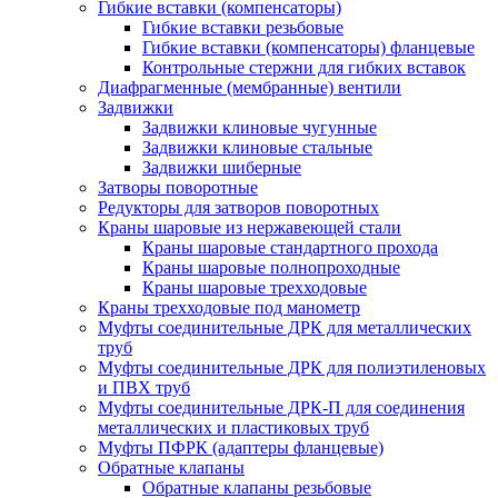
Гибкие вставки (компенсаторы)
Гибкие вставки резьбовые
Гибкие вставки (компенсаторы) фланцевые
Контрольные стержни для гибких вставок
Диафрагменные (мембранные) вентили
Задвижки
Задвижки клиновые чугунные
Задвижки клиновые стальные
Задвижки шиберные
Затворы поворотные
Редукторы для затворов поворотных
Краны шаровые из нержавеющей стали
Краны шаровые стандартного прохода
Краны шаровые полнопроходные
Краны шаровые трехходовые
Краны трехходовые под манометр
Муфты соединительные ДРК для металлических
труб
Муфты соединительные ДРК для полиэтиленовых
и ПВХ труб
Муфты соединительные ДРК-П для соединения
металлических и пластиковых труб
Муфты ПФРК (адаптеры фланцевые)
Обратные клапаны
Обратные клапаны резьбовые