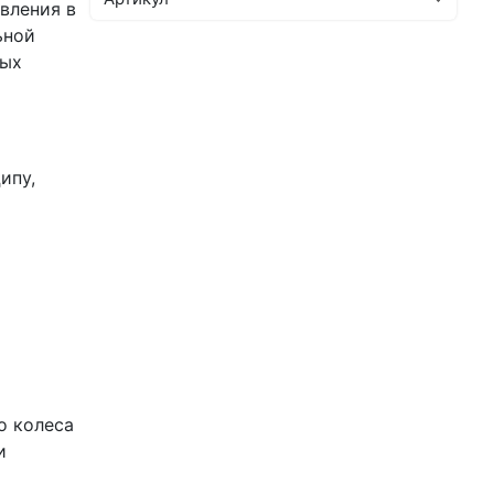
вления в
ьной
ных
ипу,
о колеса
и