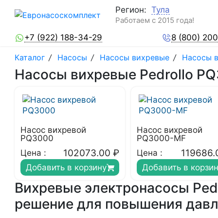
Регион:
Тула
Работаем с 2015 года!
+7 (922) 188-34-29
8 (800) 20
Каталог
/
Насосы
/
Насосы вихревые
/
Насосы в
Насосы вихревые Pedrollo PQ
Насос вихревой
Насос вихревой
PQ3000
PQ3000-MF
102073.00
₽
119686.
Цена :
Цена :
Добавить в корзину
Добавить в корзи
Вихревые электронасосы Ped
решение для повышения давл