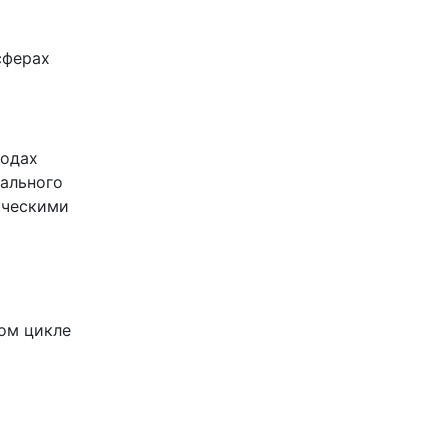
сферах
водах
ального
ическими
ом цикле