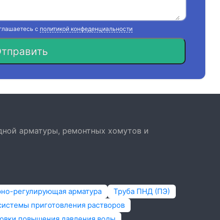
оглашаетесь с
политикой конфеденциальности
тправить
дной арматуры, ремонтных хомутов и
рно-регулирующая арматура
Труба ПНД (ПЭ)
системы приготовления растворов
овки повышения давления воды