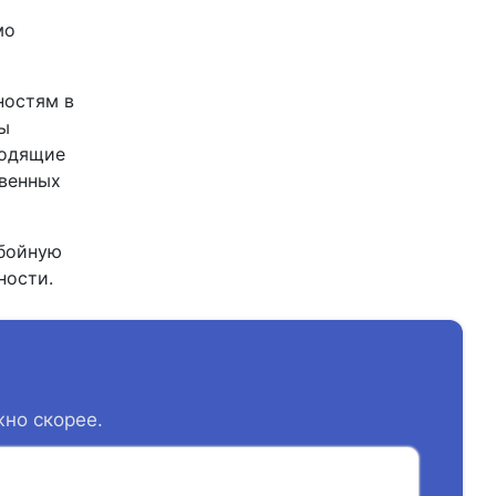
мо
ностям в
Мы
ходящие
твенных
ебойную
ности.
жно скорее.