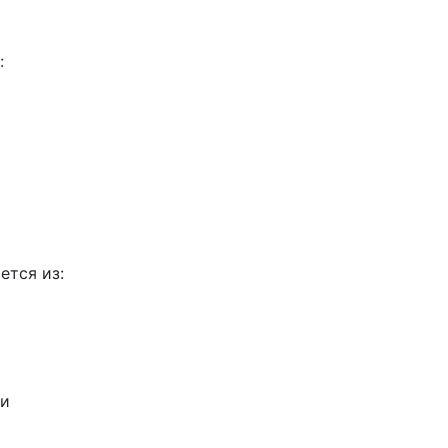
:
ется из:
 и