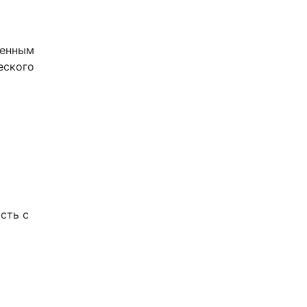
ленным
еского
сть с