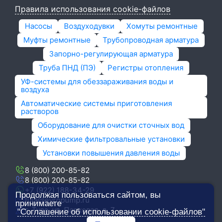
Правила использования cookie-файлов
Насосы
Воздуходувки
Хомуты ремонтные
Муфты ремонтные
Трубопроводная арматура
Запорно-регулирующая арматура
Труба ПНД (ПЭ)
Регистры отопления
УФ-системы для обеззараживания воды и
воздуха
Автоматические системы приготовления
растворов
Оборудование для очистки сточных вод
Химические фильтровальные установки
Установки повышения давления воды
8 (800) 200-85-82
8 (800) 200-85-82
+7 (922) 188-34-29
Продолжая пользоваться сайтом, вы
tula@evropump.ru
принимаете
г. Тула,​ ул. Парковая, д. 7
"Соглашение об использовании cookie-файлов"