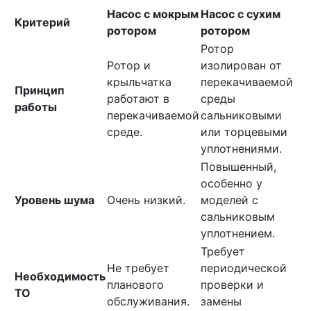
Насос с мокрым
Насос с сухим
Критерий
ротором
ротором
Ротор
Ротор и
изолирован от
крыльчатка
перекачиваемой
Принцип
работают в
среды
работы
перекачиваемой
сальниковыми
среде.
или торцевыми
уплотнениями.
Повышенный,
особенно у
Уровень шума
Очень низкий.
моделей с
сальниковым
уплотнением.
Требует
Не требует
периодической
Необходимость
планового
проверки и
ТО
обслуживания.
замены