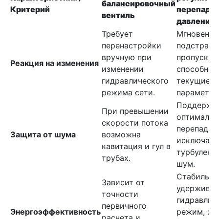
балансировочный
Критерий
перепада
вентиль
давлений
Требует
Мгновенно
перенастройки
подстраив
вручную при
пропускну
Реакция на изменения
изменении
способнос
гидравлического
текущие
режима сети.
параметры
Поддержи
При превышении
оптималь
скорости потока
перепад,
Защита от шума
возможна
исключая
кавитация и гул в
турбулент
трубах.
шум.
Стабильно
Зависит от
удерживае
точности
гидравлич
первичного
Энергоэффективность
режим, эк
расчета и