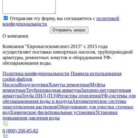
Отправляя эту форму, вы соглашаетесь с
политикой
конфеденциальности
Отправить запрос
О компании
Компания "Евронасоскомплект-2015" с 2015 года
осуществляет поставки импортных насосов, трубопроводной
арматуры, ремонтных хомутов и оборудования УФ-
обеззараживания воды.
Политика конфеденциальности
Правила использования
cookie-файлов
Насосы
Воздуходувки
Хомуты ремонтные
Муфты
ремонтные
Трубопроводная арматура
Запорно-регулирующая
арматура
Труба ПНД (ПЭ)
Регистры отопления
УФ-системы для
обеззараживания воды и воздуха
Автоматические системы
приготовления растворов
Оборудование для очистки сточных
вод
Химические фильтровальные установки
Установки
повышения давления воды
8 (800) 200-85-82