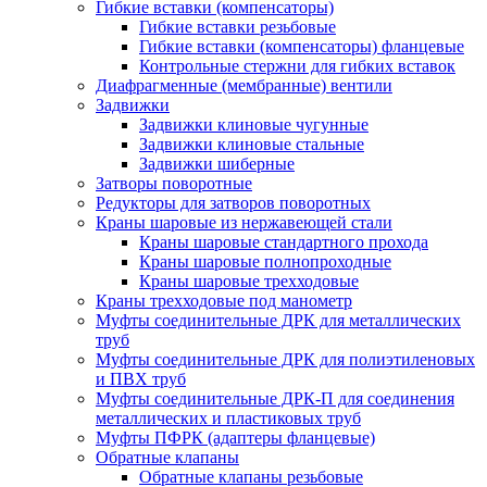
Гибкие вставки (компенсаторы)
Гибкие вставки резьбовые
Гибкие вставки (компенсаторы) фланцевые
Контрольные стержни для гибких вставок
Диафрагменные (мембранные) вентили
Задвижки
Задвижки клиновые чугунные
Задвижки клиновые стальные
Задвижки шиберные
Затворы поворотные
Редукторы для затворов поворотных
Краны шаровые из нержавеющей стали
Краны шаровые стандартного прохода
Краны шаровые полнопроходные
Краны шаровые трехходовые
Краны трехходовые под манометр
Муфты соединительные ДРК для металлических
труб
Муфты соединительные ДРК для полиэтиленовых
и ПВХ труб
Муфты соединительные ДРК-П для соединения
металлических и пластиковых труб
Муфты ПФРК (адаптеры фланцевые)
Обратные клапаны
Обратные клапаны резьбовые