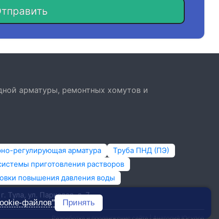
тправить
дной арматуры, ремонтных хомутов и
рно-регулирующая арматура
Труба ПНД (ПЭ)
системы приготовления растворов
овки повышения давления воды
г. Тула,​ ул. Парковая, д. 7
ookie-файлов"
Принять
Разработка и продвижение сайта | Анатолий Юсупов