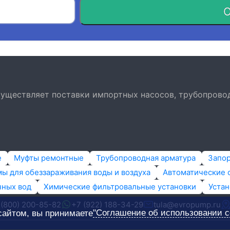
О
осуществляет поставки импортных насосов, трубопрово
е
Муфты ремонтные
Трубопроводная арматура
Запо
ы для обеззараживания воды и воздуха
Автоматические 
чных вод
Химические фильтровальные установки
Устан
 (800) 200-85-82
+7 (922) 188-34-29
tula@evropump.ru
"Соглашение об использовании c
сайтом, вы принимаете