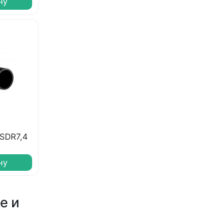
ну
 SDR7,4
ну
е и