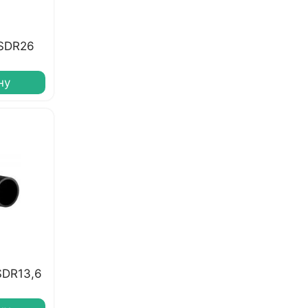
 SDR26
ну
SDR13,6