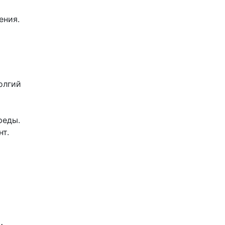
ения.
олгий
реды.
нт.