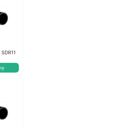
0 SDR11
ну