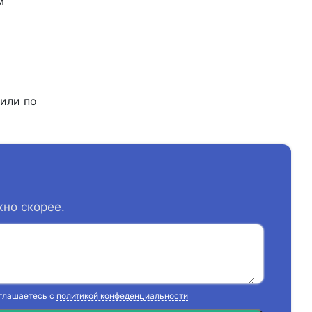
м
 или по
жно скорее.
оглашаетесь с
политикой конфеденциальности