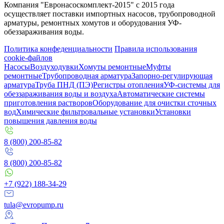
Компания "Евронасоскомплект-2015" с 2015 года
осуществляет поставки импортных насосов, трубопроводной
арматуры, ремонтных хомутов и оборудования УФ-
обеззараживания воды.
Политика конфеденциальности
Правила использования
cookie-файлов
Насосы
Воздуходувки
Хомуты ремонтные
Муфты
ремонтные
Трубопроводная арматура
Запорно-регулирующая
арматура
Труба ПНД (ПЭ)
Регистры отопления
УФ-системы для
обеззараживания воды и воздуха
Автоматические системы
приготовления растворов
Оборудование для очистки сточных
вод
Химические фильтровальные установки
Установки
повышения давления воды
8 (800) 200-85-82
8 (800) 200-85-82
+7 (922) 188-34-29
tula@evropump.ru