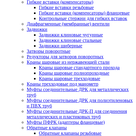
Гибкие вставки (компенсаторы)
Гибкие вставки резьбовые
Гибкие вставки (компенсаторы) фланцевые
Контрольные стержни для гибких вставок
Диафрагменные (мембранные) вентили
Задвижки
Задвижки клиновые чугунные
Задвижки клиновые стальные
Задвижки шиберные
Затворы поворотные
Редукторы для затворов поворотных
Краны шаровые из нержавеющей стали
Краны шаровые стандартного прохода
Краны шаровые полнопроходные
Краны шаровые трехходовые
Краны трехходовые под манометр
Муфты соединительные ДРК для металлических
труб
Муфты соединительные ДРК для полиэтиленовых
и ПВХ труб
Муфты соединительные ДРК-П для соединения
металлических и пластиковых труб
Муфты ПФРК (адаптеры фланцевые)
Обратные клапаны
Обратные клапаны резьбовые