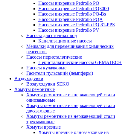
Насосы вихревые Pedrollo PQ
Насосы вихревые Pedrollo PQ3000
Насосы вихревые Pedrollo PQ-Bs
Насосы вихревые Pedrollo PQA
Насосы вихревые Pedrollo PQ 81-PPS
Насосы вихревые Pedrollo PV
Насосы для сточных вод
Канализационные насосы
Мешалки для перемешивания химических
реагентов
Насосы перистальтические
Перистальтические насосы GEMATECH
Насосы кулачковые
Гасители пульсаций (демпферы)
Воздуходувки
Воздуходувки SEKO
Хомуты ремонтные
Хомуты ремонтные из нержавеющей стали
однозамковые
Хомуты ремонтные из нержавеющей стали
двухзамковые
Хомуты ремонтные из нержавеющей стали
трехзамковые
Хомуты врезные
Хомуты врезные однозамковые из