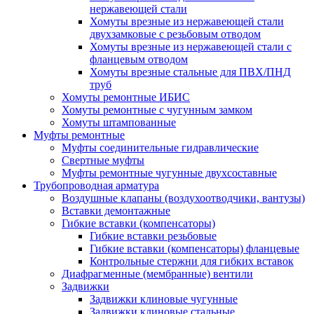
нержавеющей стали
Хомуты врезные из нержавеющей стали
двухзамковые с резьбовым отводом
Хомуты врезные из нержавеющей стали с
фланцевым отводом
Хомуты врезные стальные для ПВХ/ПНД
труб
Хомуты ремонтные ИБИС
Хомуты ремонтные с чугунным замком
Хомуты штампованные
Муфты ремонтные
Муфты соединительные гидравлические
Свертные муфты
Муфты ремонтные чугунные двухсоставные
Трубопроводная арматура
Воздушные клапаны (воздухоотводчики, вантузы)
Вставки демонтажные
Гибкие вставки (компенсаторы)
Гибкие вставки резьбовые
Гибкие вставки (компенсаторы) фланцевые
Контрольные стержни для гибких вставок
Диафрагменные (мембранные) вентили
Задвижки
Задвижки клиновые чугунные
Задвижки клиновые стальные