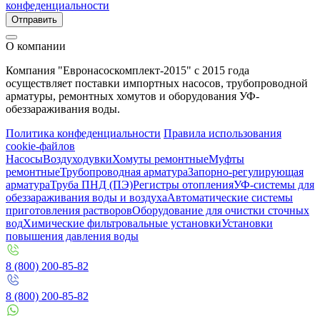
конфеденциальности
Отправить
О компании
Компания "Евронасоскомплект-2015" с 2015 года
осуществляет поставки импортных насосов, трубопроводной
арматуры, ремонтных хомутов и оборудования УФ-
обеззараживания воды.
Политика конфеденциальности
Правила использования
cookie-файлов
Насосы
Воздуходувки
Хомуты ремонтные
Муфты
ремонтные
Трубопроводная арматура
Запорно-регулирующая
арматура
Труба ПНД (ПЭ)
Регистры отопления
УФ-системы для
обеззараживания воды и воздуха
Автоматические системы
приготовления растворов
Оборудование для очистки сточных
вод
Химические фильтровальные установки
Установки
повышения давления воды
8 (800) 200-85-82
8 (800) 200-85-82