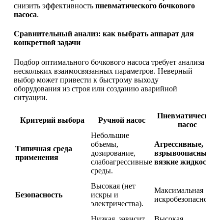
снизить эффективность
пневматического бочкового
насоса
.
Сравнительный анализ: как выбрать аппарат для
конкретной задачи
Подбор оптимального бочкового насоса требует анализа
нескольких взаимосвязанных параметров. Неверный
выбор может привести к быстрому выходу
оборудования из строя или созданию аварийной
ситуации.
Пневматический
Критерий выбора
Ручной насос
насос
Небольшие
объемы,
Агрессивные,
Типичная среда
дозирование,
взрывоопасные,
применения
слабоагрессивные
вязкие жидкости
.
среды.
Высокая (нет
Максимальная
Безопасность
искры и
искробезопасность.
электричества).
Низкая, зависит
Высокая,