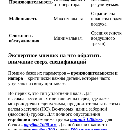
Производительность
от оператора.
регулируемая.
Ограничена
Мобильность
Максимальная.
шлангом подачи
воздуха.
Средняя (чистка
Сложность
Минимальная.
воздушного
обслуживания
тракта).
Экспертное мнение: на что обратить
внимание сверх спецификаций
Помимо базовых параметров –
производительности и
напора
– критически важны детали, которые часто
упускают из виду при заказе:
Во-первых, это тип уплотнения вала. Для
высокоагрессивных или токсичных сред, где даже
микроподтеки недопустимы, предпочтительны насосы с
валом хастелой (НС). Во-вторых, длина заборной
(насосной) трубки. Для полного опустошения
евробочки
необходима трубка
длиной 1200мм
, для
бочки -
трубка 1000 мм
. Для небольших канистр
выпускают
трубки 700
и даже
500 миллиметров
.