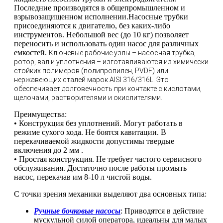
Последние производятся в общепромышленном и
взрывозащищенном исполнении.Насосные трубки
присоединяются к двигателю, без каких-либо
инструментов. Небольшой вес (до 10 кг) позволяет
переносить и использовать один насос для различных
емкостей.
Ключевые рабочие узлы – насосная трубка,
ротор, вал и уплотнения – изготавливаются из химически
стойких полимеров (полипропилен, PVDF) или
нержавеющих сталей марок AISI 316/316L. Это
обеспечивает долговечность при контакте с кислотами,
щелочами, растворителями и окислителями.
Преимущества:
• Конструкция без уплотнений. Могут работать в
режиме сухого хода. Не боятся кавитации. В
перекачиваемой жидкости допустимы твердые
включения до 2 мм .
• Простая конструкция. Не требует частого сервисного
обслуживания. Достаточно после работы промыть
насос, перекачав им 8-10 л чистой воды.
С точки зрения механики выделяют два основных типа:
Ручные бочковые насосы
: Приводятся в действие
мускульной силой оператора, идеальны для малых