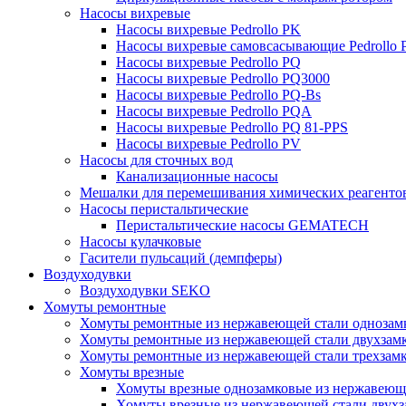
Насосы вихревые
Насосы вихревые Pedrollo PK
Насосы вихревые самовсасывающие Pedrollo
Насосы вихревые Pedrollo PQ
Насосы вихревые Pedrollo PQ3000
Насосы вихревые Pedrollo PQ-Bs
Насосы вихревые Pedrollo PQA
Насосы вихревые Pedrollo PQ 81-PPS
Насосы вихревые Pedrollo PV
Насосы для сточных вод
Канализационные насосы
Мешалки для перемешивания химических реагенто
Насосы перистальтические
Перистальтические насосы GEMATECH
Насосы кулачковые
Гасители пульсаций (демпферы)
Воздуходувки
Воздуходувки SEKO
Хомуты ремонтные
Хомуты ремонтные из нержавеющей стали однозам
Хомуты ремонтные из нержавеющей стали двухзам
Хомуты ремонтные из нержавеющей стали трехзам
Хомуты врезные
Хомуты врезные однозамковые из нержавеющ
Хомуты врезные из нержавеющей стали двухз