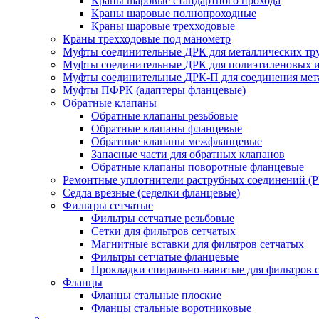
Краны шаровые стандартного прохода
Краны шаровые полнопроходные
Краны шаровые трехходовые
Краны трехходовые под манометр
Муфты соединительные ДРК для металлических тр
Муфты соединительные ДРК для полиэтиленовых 
Муфты соединительные ДРК-П для соединения мета
Муфты ПФРК (адаптеры фланцевые)
Обратные клапаны
Обратные клапаны резьбовые
Обратные клапаны фланцевые
Обратные клапаны межфланцевые
Запасные части для обратных клапанов
Обратные клапаны поворотные фланцевые
Ремонтные уплотнители раструбных соединений (
Седла врезные (седелки фланцевые)
Фильтры сетчатые
Фильтры сетчатые резьбовые
Сетки для фильтров сетчатых
Магнитные вставки для фильтров сетчатых
Фильтры сетчатые фланцевые
Прокладки спирально-навитые для фильтров 
Фланцы
Фланцы стальные плоские
Фланцы стальные воротниковые