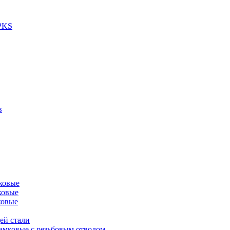
 PKS
в
ковые
ковые
ковые
ей стали
амковые с резьбовым отводом