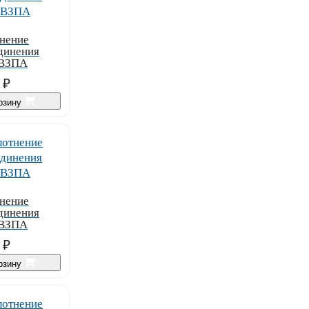
нение
динения
 ВЗПА
₽
орзину
нение
динения
 ВЗПА
₽
орзину