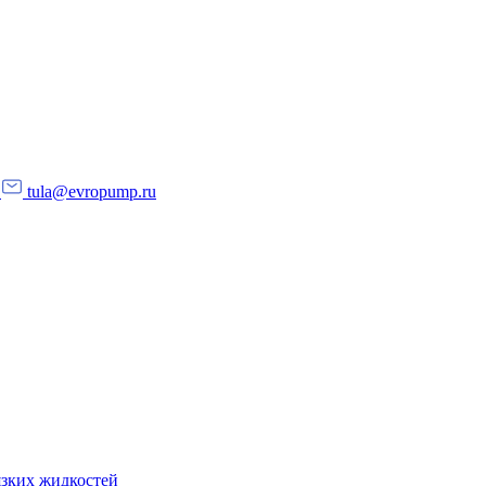
tula@evropump.ru
язких жидкостей