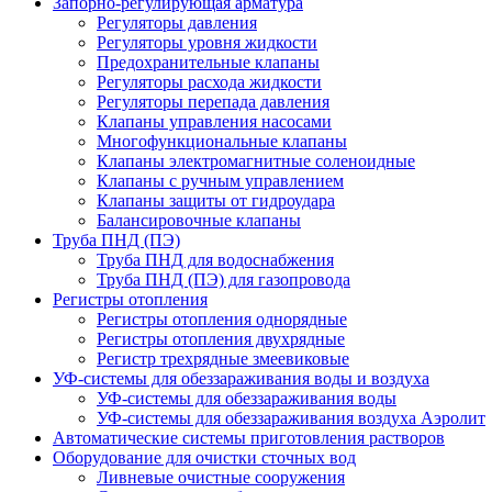
Запорно-регулирующая арматура
Регуляторы давления
Регуляторы уровня жидкости
Предохранительные клапаны
Регуляторы расхода жидкости
Регуляторы перепада давления
Клапаны управления насосами
Многофункциональные клапаны
Клапаны электромагнитные соленоидные
Клапаны с ручным управлением
Клапаны защиты от гидроудара
Балансировочные клапаны
Труба ПНД (ПЭ)
Труба ПНД для водоснабжения
Труба ПНД (ПЭ) для газопровода
Регистры отопления
Регистры отопления однорядные
Регистры отопления двухрядные
Регистр трехрядные змеевиковые
УФ-системы для обеззараживания воды и воздуха
УФ-системы для обеззараживания воды
УФ-системы для обеззараживания воздуха Аэролит
Автоматические системы приготовления растворов
Оборудование для очистки сточных вод
Ливневые очистные сооружения