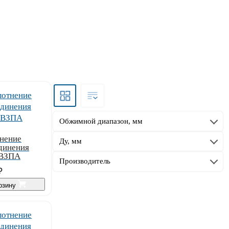
Обжимной диапазон, мм
нение
Ду, мм
динения
 ВЗПА
Производитель
₽
орзину