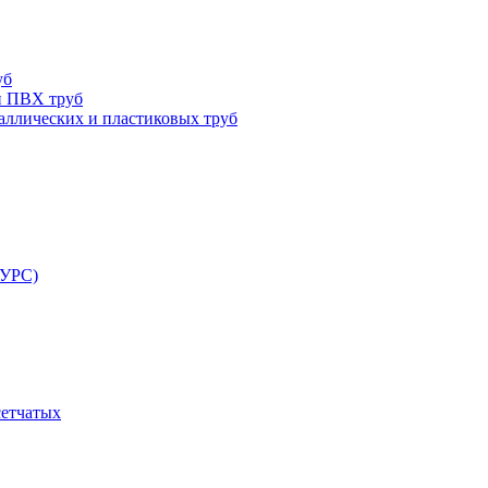
уб
и ПВХ труб
ллических и пластиковых труб
РУРС)
сетчатых