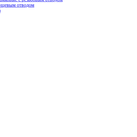
анцевым отводом
б