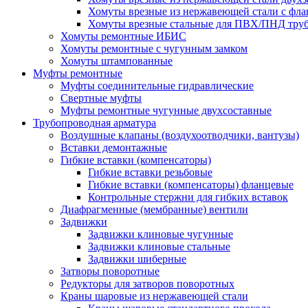
Хомуты врезные из нержавеющей стали с фл
Хомуты врезные стальные для ПВХ/ПНД тру
Хомуты ремонтные ИБИС
Хомуты ремонтные с чугунным замком
Хомуты штампованные
Муфты ремонтные
Муфты соединительные гидравлические
Свертные муфты
Муфты ремонтные чугунные двухсоставные
Трубопроводная арматура
Воздушные клапаны (воздухоотводчики, вантузы)
Вставки демонтажные
Гибкие вставки (компенсаторы)
Гибкие вставки резьбовые
Гибкие вставки (компенсаторы) фланцевые
Контрольные стержни для гибких вставок
Диафрагменные (мембранные) вентили
Задвижки
Задвижки клиновые чугунные
Задвижки клиновые стальные
Задвижки шиберные
Затворы поворотные
Редукторы для затворов поворотных
Краны шаровые из нержавеющей стали