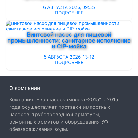
6 АВГУСТА 2026, 09:35
ПОДРОБНЕЕ
Винтовой насос для пищевой
промышленности: санитарное исполнение
и CIP-мойка
5 АВГУСТА 2026, 13:12
ПОДРОБНЕЕ
О компании
Компания "Евронасоскомплект-2015" с 2015
года осуществляет поставки импортных
насосов, трубопроводной арматуры,
ремонтных хомутов и оборудования УФ-
обеззараживания воды.