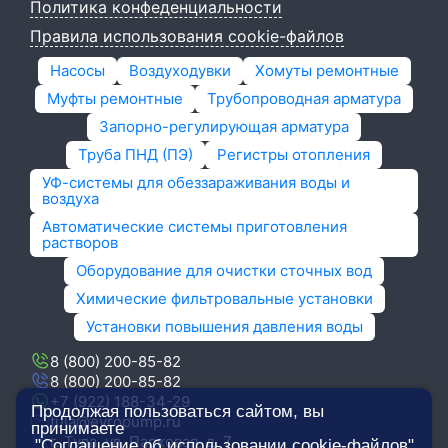
Политика конфеденциальности
Правила использования cookie-файлов
Насосы
Воздуходувки
Хомуты ремонтные
Муфты ремонтные
Трубопроводная арматура
Запорно-регулирующая арматура
Труба ПНД (ПЭ)
Регистры отопления
УФ-системы для обеззараживания воды и
воздуха
Автоматические системы приготовления
растворов
Оборудование для очистки сточных вод
Химические фильтровальные установки
Установки повышения давления воды
8 (800) 200-85-82
8 (800) 200-85-82
+7 (922) 188-34-29
Продолжая пользоваться сайтом, вы
tula@evropump.ru
принимаете
г. Тула,​ ул. Парковая, д. 7
"Соглашение об использовании cookie-файлов"