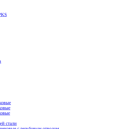
 PKS
в
ковые
ковые
ковые
ей стали
амковые с резьбовым отводом