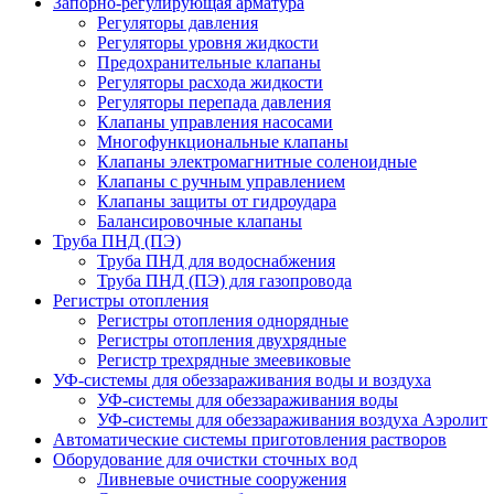
Запорно-регулирующая арматура
Регуляторы давления
Регуляторы уровня жидкости
Предохранительные клапаны
Регуляторы расхода жидкости
Регуляторы перепада давления
Клапаны управления насосами
Многофункциональные клапаны
Клапаны электромагнитные соленоидные
Клапаны с ручным управлением
Клапаны защиты от гидроудара
Балансировочные клапаны
Труба ПНД (ПЭ)
Труба ПНД для водоснабжения
Труба ПНД (ПЭ) для газопровода
Регистры отопления
Регистры отопления однорядные
Регистры отопления двухрядные
Регистр трехрядные змеевиковые
УФ-системы для обеззараживания воды и воздуха
УФ-системы для обеззараживания воды
УФ-системы для обеззараживания воздуха Аэролит
Автоматические системы приготовления растворов
Оборудование для очистки сточных вод
Ливневые очистные сооружения