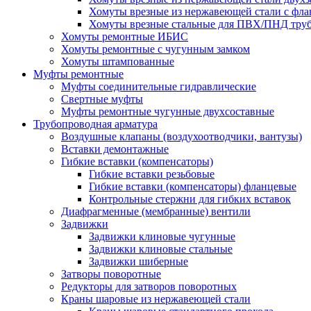
Хомуты врезные из нержавеющей стали с фл
Хомуты врезные стальные для ПВХ/ПНД тру
Хомуты ремонтные ИБИС
Хомуты ремонтные с чугунным замком
Хомуты штампованные
Муфты ремонтные
Муфты соединительные гидравлические
Свертные муфты
Муфты ремонтные чугунные двухсоставные
Трубопроводная арматура
Воздушные клапаны (воздухоотводчики, вантузы)
Вставки демонтажные
Гибкие вставки (компенсаторы)
Гибкие вставки резьбовые
Гибкие вставки (компенсаторы) фланцевые
Контрольные стержни для гибких вставок
Диафрагменные (мембранные) вентили
Задвижки
Задвижки клиновые чугунные
Задвижки клиновые стальные
Задвижки шиберные
Затворы поворотные
Редукторы для затворов поворотных
Краны шаровые из нержавеющей стали