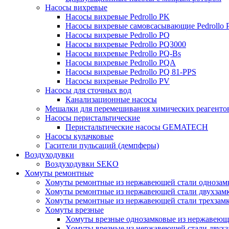
Насосы вихревые
Насосы вихревые Pedrollo PK
Насосы вихревые самовсасывающие Pedrollo
Насосы вихревые Pedrollo PQ
Насосы вихревые Pedrollo PQ3000
Насосы вихревые Pedrollo PQ-Bs
Насосы вихревые Pedrollo PQA
Насосы вихревые Pedrollo PQ 81-PPS
Насосы вихревые Pedrollo PV
Насосы для сточных вод
Канализационные насосы
Мешалки для перемешивания химических реагенто
Насосы перистальтические
Перистальтические насосы GEMATECH
Насосы кулачковые
Гасители пульсаций (демпферы)
Воздуходувки
Воздуходувки SEKO
Хомуты ремонтные
Хомуты ремонтные из нержавеющей стали однозам
Хомуты ремонтные из нержавеющей стали двухзам
Хомуты ремонтные из нержавеющей стали трехзам
Хомуты врезные
Хомуты врезные однозамковые из нержавеющ
Хомуты врезные из нержавеющей стали двухз