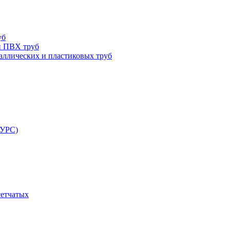
уб
и ПВХ труб
ллических и пластиковых труб
РУРС)
сетчатых