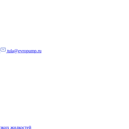
tula@evropump.ru
язких жидкостей