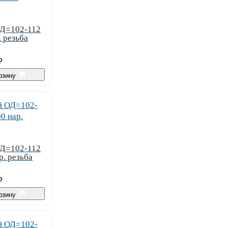
ОД=102-112
 резьба
₽
орзину
ОД=102-112
. резьба
₽
орзину