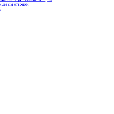
анцевым отводом
б