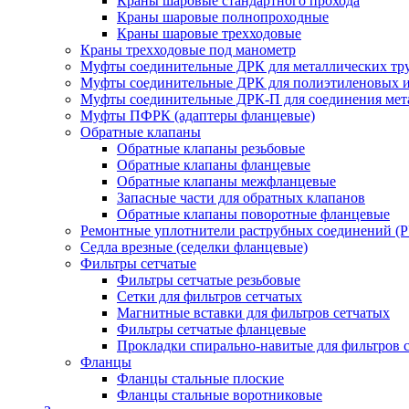
Краны шаровые стандартного прохода
Краны шаровые полнопроходные
Краны шаровые трехходовые
Краны трехходовые под манометр
Муфты соединительные ДРК для металлических тр
Муфты соединительные ДРК для полиэтиленовых 
Муфты соединительные ДРК-П для соединения мета
Муфты ПФРК (адаптеры фланцевые)
Обратные клапаны
Обратные клапаны резьбовые
Обратные клапаны фланцевые
Обратные клапаны межфланцевые
Запасные части для обратных клапанов
Обратные клапаны поворотные фланцевые
Ремонтные уплотнители раструбных соединений (
Седла врезные (седелки фланцевые)
Фильтры сетчатые
Фильтры сетчатые резьбовые
Сетки для фильтров сетчатых
Магнитные вставки для фильтров сетчатых
Фильтры сетчатые фланцевые
Прокладки спирально-навитые для фильтров 
Фланцы
Фланцы стальные плоские
Фланцы стальные воротниковые