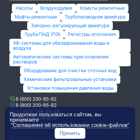
Насосы
Воздуходувки
Хомуты ремонтные
Муфты ремонтные
Трубопроводная арматура
Запорно-регулирующая арматура
Труба ПНД (ПЭ)
Регистры отопления
УФ-системы для обеззараживания воды и
воздуха
Автоматические системы приготовления
растворов
Оборудование для очистки сточных вод
Химические фильтровальные установки
Установки повышения давления воды
8 (800) 200-85-82
8 (800) 200-85-82
+7 (922) 188-34-29
Продолжая пользоваться сайтом, вы
tula@evropump.ru
принимаете
г. Тула,​ ул. Парковая, д. 7
"Соглашение об использовании cookie-файлов"
Принять
2015-2025 © Все права защищены.