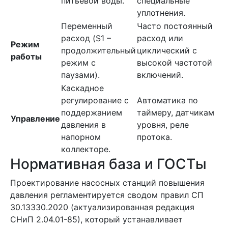
питьевой воды.
специальные
уплотнения.
Переменный
Часто постоянный
расход (S1 –
расход или
Режим
продолжительный
циклический с
работы
режим с
высокой частотой
паузами).
включений.
Каскадное
регулирование с
Автоматика по
поддержанием
таймеру, датчикам
Управление
давления в
уровня, реле
напорном
протока.
коллекторе.
Нормативная база и ГОСТы
Проектирование насосных станций повышения
давления регламентируется сводом правил СП
30.13330.2020 (актуализированная редакция
СНиП 2.04.01-85), который устанавливает