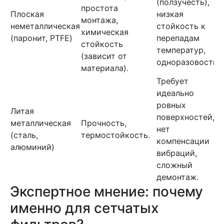
(ползучесть),
простота
Плоская
низкая
монтажа,
неметаллическая
стойкость к
химическая
(паронит, PTFE)
перепадам
стойкость
температур,
(зависит от
одноразовость.
материала).
Требует
идеально
ровных
Литая
поверхностей,
металлическая
Прочность,
нет
(сталь,
термостойкость.
компенсации
алюминий)
вибраций,
сложный
демонтаж.
Экспертное мнение: почему
именно для сетчатых