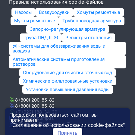
Правила использования cookie-файлов
Насосы
Воздуходувки
Хомуты ремонтные
Муфты ремонтные
Трубопроводная арматура
Запорно-регулирующая арматура
Труба ПНД (ПЭ)
Регистры отопления
УФ-системы для обеззараживания воды и
воздуха
Автоматические системы приготовления
растворов
Оборудование для очистки сточных вод
Химические фильтровальные установки
Установки повышения давления воды
8 (800) 200-85-82
8 (800) 200-85-82
+7 (922) 188-34-29
Продолжая пользоваться сайтом, вы
tula@evropump.ru
принимаете
г. Тула,​ ул. Парковая, д. 7
"Соглашение об использовании cookie-файлов"
Принять