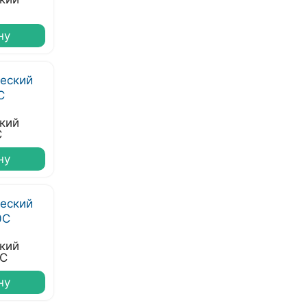
ну
кий
C
ну
кий
0C
ну