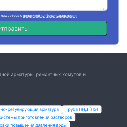
оглашаетесь с
политикой конфеденциальности
тправить
дной арматуры, ремонтных хомутов и
рно-регулирующая арматура
Труба ПНД (ПЭ)
системы приготовления растворов
овки повышения давления воды