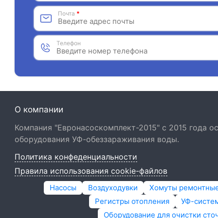
Почта
*
Телефон
О компании
Компания "Евронасоскомплект-2015" с 2015 года 
оборудования УФ-обеззараживания воды.
Политика конфеденциальности
Правила использования cookie-файлов
Насосы
Воздуходувки
Хомуты ремонтны
Регистры отопления
УФ-систем
Оборудование для очистки сто