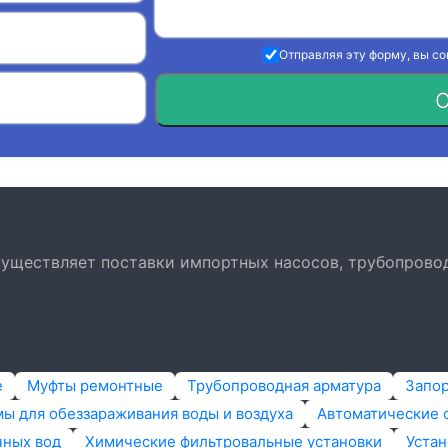
Отправляя эту форму, вы с
О
осуществляет поставки импортных насосов, трубопрово
е
Муфты ремонтные
Трубопроводная арматура
Запо
ы для обеззараживания воды и воздуха
Автоматические 
чных вод
Химические фильтровальные установки
Устан