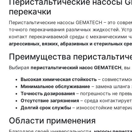
Перистальтические насосы G
перекачки
Перистальтические насосы GEMATECH – это соврем
точного перекачивания различных жидкостей. Устр
контакт перекачиваемой среды с механическими ч
агрессивных, вязких, абразивных и стерильных ср
Преимущества перистальтиче
Выбирая
перистальтический насос GEMATECH
, вы
Высокая химическая стойкость
– совместимос
Минимальное обслуживание
– замена шланга 
Точность дозирования
– погрешность не прев
Отсутствие загрязнения
– среда контактирует
Долгий срок службы
– износостойкие матери
Области применения
Благодаря своей универсальности,
насосы периста