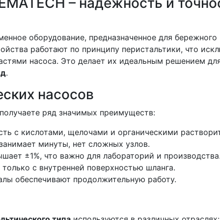
EMATECH – надежность и точно
енное оборудование, предназначенное для бережного 
ойства работают по принципу перистальтики, что иск
астями насоса. Это делает их идеальным решением дл
ед
.
ских насосов
 получаете ряд значимых преимуществ:
ть с кислотами, щелочами и органическими раствори
занимает минуты, нет сложных узлов.
ышает ±1%, что важно для лабораторий и производства
 только с внутренней поверхностью шланга.
алы обеспечивают продолжительную работу.
льтического типа
используются в различных отраслях: