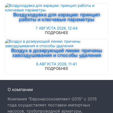
Воздуходувка для аэрации: принцип
работы и ключевые параметры
7 АВГУСТА 2026, 12:44
ПОДРОБНЕЕ
Воздух в дозирующей линии: причины
завоздушивания и способы удаления
6 АВГУСТА 2026, 11:41
ПОДРОБНЕЕ
О компании
Компания "Евронасоскомплект-2015" с 2015
года осуществляет поставки импортных
насосов, трубопроводной арматуры,