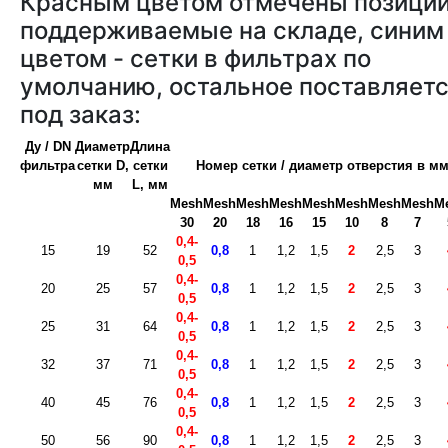
Красным цветом отмечены позиции
поддерживаемые на складе, синим
цветом - сетки в фильтрах по
умолчанию, остальное поставляет
под заказ:
Ду / DN
Диаметр
Длина
фильтра
сетки D,
сетки
Номер сетки / диаметр отверстия в м
мм
L, мм
Mesh
Mesh
Mesh
Mesh
Mesh
Mesh
Mesh
Mesh
M
30
20
18
16
15
10
8
7
0,4-
15
19
52
0,8
1
1,2
1,5
2
2,5
3
0,5
0,4-
20
25
57
0,8
1
1,2
1,5
2
2,5
3
0,5
0,4-
25
31
64
0,8
1
1,2
1,5
2
2,5
3
0,5
0,4-
32
37
71
0,8
1
1,2
1,5
2
2,5
3
0,5
0,4-
40
45
76
0,8
1
1,2
1,5
2
2,5
3
0,5
0,4-
50
56
90
0,8
1
1,2
1,5
2
2,5
3