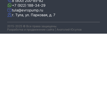
8 (800) 200-85-82
+7 (922) 188-34-29
tula@evropump.ru
г. Тула,​ ул. Парковая, д. 7
2015-2025 © Все права защищены.
Разработка и продвижение сайта | Анатолий Юсупов