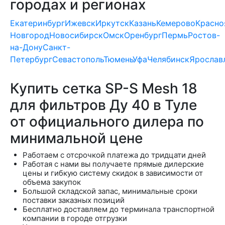
городах и регионах
Екатеринбург
Ижевск
Иркутск
Казань
Кемерово
Красно
Новгород
Новосибирск
Омск
Оренбург
Пермь
Ростов-
на-Дону
Санкт-
Петербург
Севастополь
Тюмень
Уфа
Челябинск
Ярослав
Купить сетка SP-S Mesh 18
для фильтров Ду 40 в Туле
от официального дилера по
минимальной цене
Работаем с отсрочкой платежа до тридцати дней
Работая с нами вы получаете прямые дилерские
цены и гибкую систему скидок в зависимости от
объема закупок
Большой складской запас, минимальные сроки
поставки заказных позиций
Бесплатно доставляем до терминала транспортной
компании в городе отгрузки